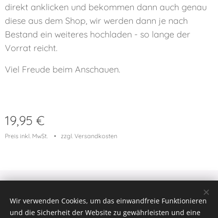
direkt anklicken und bekommen dann auch genau
diese aus dem Shop, wir werden dann je nach
Bestand ein weiteres hochladen - so lange der
Vorrat reicht.
Viel Freude beim Anschauen.
19,95
€
Preis inkl. MwSt.
zzgl. Versandkosten
© 2023 Alle Rechte vorbehalten
Wir verwenden Cookies, um das einwandfreie Funktionieren
Cookies
und die Sicherheit der Website zu gewährleisten und eine