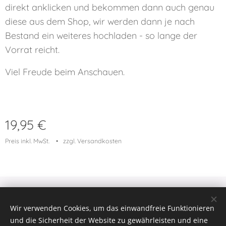
direkt anklicken und bekommen dann auch genau
diese aus dem Shop, wir werden dann je nach
Bestand ein weiteres hochladen - so lange der
Vorrat reicht.
Viel Freude beim Anschauen.
19,95
€
Preis inkl. MwSt.
zzgl. Versandkosten
© 2023 Alle Rechte vorbehalten
Wir verwenden Cookies, um das einwandfreie Funktionieren
Cookies
und die Sicherheit der Website zu gewährleisten und eine