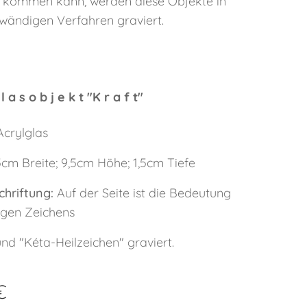
n kommen kann, werden diese Objekte in
wändigen Verfahren graviert.
 l a s o b j e k t "K r a f t"
crylglas
5cm Breite; 9,5cm Höhe; 1,5cm Tiefe
chriftung:
Auf der Seite ist die Bedeutung
igen Zeichens
nd "Kéta-Heilzeichen" graviert.
€