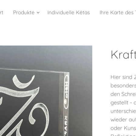
rt
Produkte
Individuelle Kétas
Ihre Karte des
Kraf
Hier sind 
besonders
den Schrei
gestellt -
unterschie
wieder auf
oder Kunst