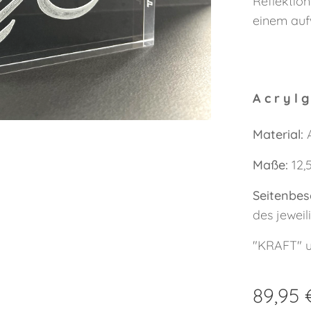
Reflektio
einem auf
A c r y l g
Material:
A
Maße:
12,
Seitenbes
des jeweil
"KRAFT" u
89,95