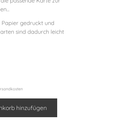
die passende Karte zur
n...
f Papier gedruckt und
Karten sind dadurch leicht
ersandkosten
korb hinzufügen