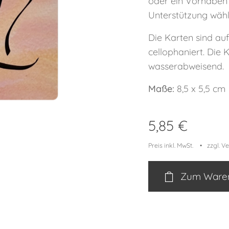
oder ein Vorhaben 
Unterstützung wähle
Die Karten sind au
cellophaniert. Die 
wasserabweisend.
Maße:
8,5 x 5,5 cm
5,85
€
Preis inkl. MwSt.
zzgl. V
Zum Waren